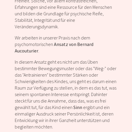
Freiheit. Solche, vor allem kontrastreichen,
Erfahrungen sind eine Ressource für den Menschen
und bilden die Grundlage für psychische Reife,
Stabilität, Integrität und für eine
Veränderungsdynamik.
Wir arbeiten in unserer Praxis nach dem
psychomotorischen
Ansatz von Bernard
Aucouturier
.
In diesem Ansatz geht es nicht um das Üben
bestimmter Bewegungsmuster oder das "Weg-" oder
das "Antrainieren" bestimmter Stärken oder
Schwierigkeiten des Kindes, uns geht es darum einen
Raum zur Verfügung zu stellen, in dem es das tut, was
seinem spontanen Interesse entspringt. Dahinter
steckt für uns die Annahme, dass das, was es frei
gewählt tut, für das Kind einen
Sinn
ergibt und ein
einmaliger Ausdruck seiner Persönlichkeit ist, deren
Entwicklung wir in ihrer Ganzheit unterstützen und
begleiten möchten.