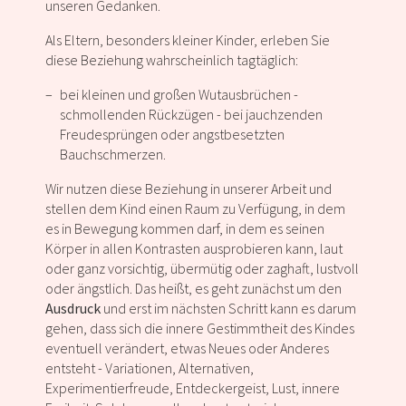
unseren Gedanken.
Als Eltern, besonders kleiner Kinder, erleben Sie
diese Beziehung wahrscheinlich tagtäglich:
bei kleinen und großen Wutausbrüchen -
schmollenden Rückzügen - bei jauchzenden
Freudesprüngen oder angstbesetzten
Bauchschmerzen.
Wir nutzen diese Beziehung in unserer Arbeit und
stellen dem Kind einen Raum zu Verfügung, in dem
es in Bewegung kommen darf, in dem es seinen
Körper in allen Kontrasten ausprobieren kann, laut
oder ganz vorsichtig, übermütig oder zaghaft, lustvoll
oder ängstlich. Das heißt, es geht zunächst um den
Ausdruck
und erst im nächsten Schritt kann es darum
gehen, dass sich die innere Gestimmtheit des Kindes
eventuell verändert, etwas Neues oder Anderes
entsteht - Variationen, Alternativen,
Experimentierfreude, Entdeckergeist, Lust, innere